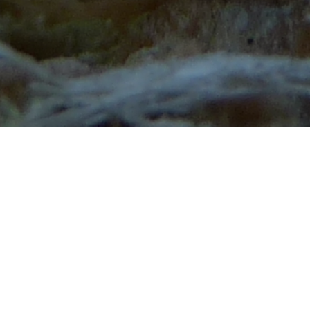
Polish Mycological Society
Al. Ujazdowskie 4
00-478 Warsaw, Poland
+48 22 552 67 27
polskietowarzystwomykologiczne@gmail.com
Contact for participants: